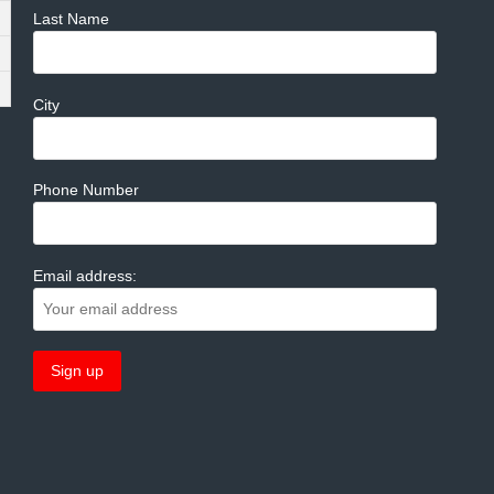
Last Name
City
Phone Number
Email address: