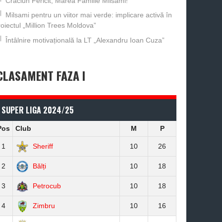
Crăciun Fericit, Marea Familie Milsami!
Milsami pentru un viitor mai verde: implicare activă în
roiectul „Million Trees Moldova”
Întâlnire motivațională la LT „Alexandru Ioan Cuza”
CLASAMENT FAZA I
SUPER LIGA 2024/25
Pos
Club
M
P
1
Sheriff
10
26
2
Bălți
10
18
3
Petrocub
10
18
4
Zimbru
10
16