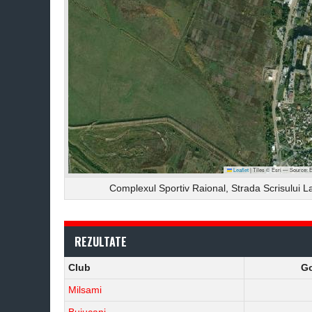
Leaflet
|
Tiles © Esri — Source: 
Complexul Sportiv Raional, Strada Scrisului L
REZULTATE
Club
Go
Milsami