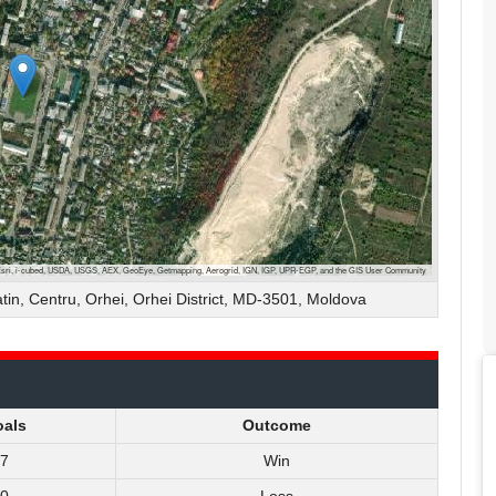
Esri, i-cubed, USDA, USGS, AEX, GeoEye, Getmapping, Aerogrid, IGN, IGP, UPR-EGP, and the GIS User Community
atin, Centru, Orhei, Orhei District, MD-3501, Moldova
als
Outcome
7
Win