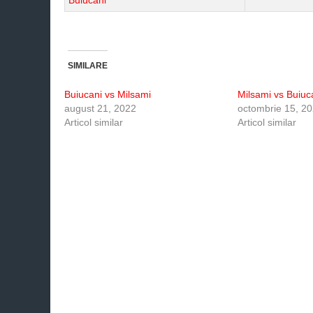
Buiucani
SIMILARE
Buiucani vs Milsami
Milsami vs Buiuc
august 21, 2022
octombrie 15, 2
Articol similar
Articol similar