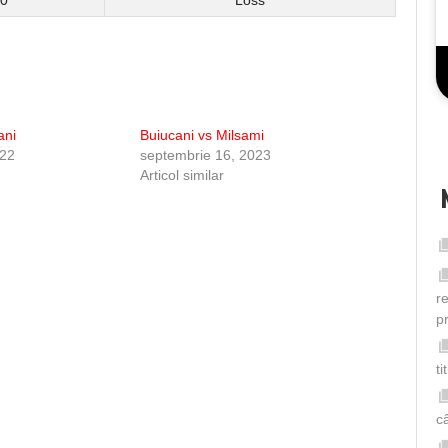
0
Loss
ani
Buiucani vs Milsami
022
septembrie 16, 2023
Articol similar
r
p
t
câ