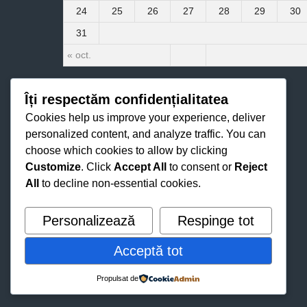
24
25
26
27
28
29
30
31
« oct.
Îți respectăm confidențialitatea
Cookies help us improve your experience, deliver
personalized content, and analyze traffic. You can
choose which cookies to allow by clicking
Customize
. Click
Accept All
to consent or
Reject
All
to decline non-essential cookies.
Personalizează
Respinge tot
Acceptă tot
Propulsat de
© 2026 FC MILSAMI ORHEI