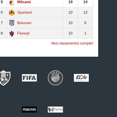
5
Milsami
10
14
6
Spartanii
10
12
7
Buiucani
10
6
8
Florești
10
1
Vezi clasamentul complet