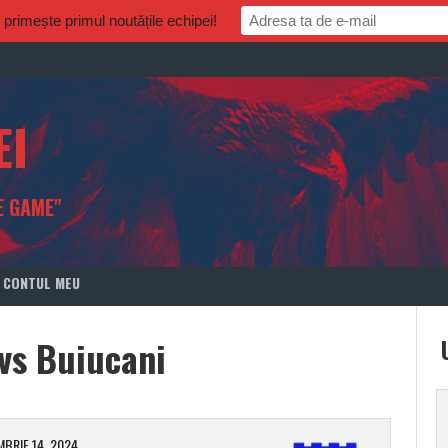
rimește primul noutățile echipei!
EI
E GAME"
CONTUL MEU
vs Buiucani
BRIE 14, 2024