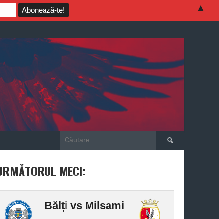
▲
Caută
după:
URMĂTORUL MECI:
Bălți vs Milsami