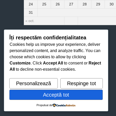
24
25
26
27
28
29
30
31
« oct.
Îți respectăm confidențialitatea
Cookies help us improve your experience, deliver
personalized content, and analyze traffic. You can
choose which cookies to allow by clicking
Customize
. Click
Accept All
to consent or
Reject
All
to decline non-essential cookies.
Personalizează
Respinge tot
Acceptă tot
Propulsat de
© 2026 FC MILSAMI ORHEI