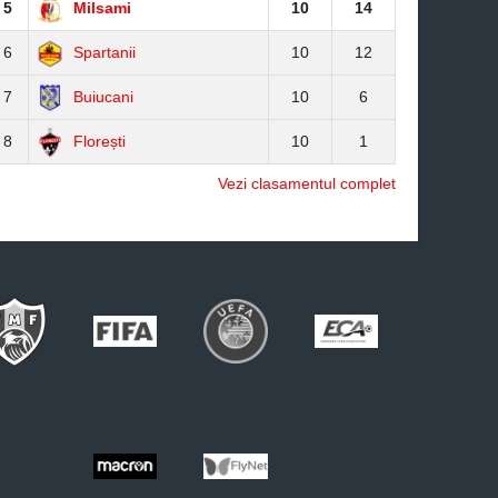
5
Milsami
10
14
6
Spartanii
10
12
7
Buiucani
10
6
8
Florești
10
1
Vezi clasamentul complet