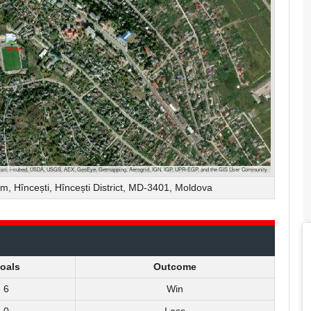
Esri, i-cubed, USDA, USGS, AEX, GeoEye, Getmapping, Aerogrid, IGN, IGP, UPR-EGP, and the GIS User Community
am, Hîncești, Hîncești District, MD-3401, Moldova
oals
Outcome
6
Win