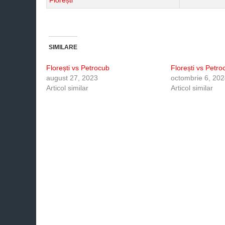
Florești
SIMILARE
Florești vs Petrocub
Florești vs Petro
august 27, 2023
octombrie 6, 20
Articol similar
Articol similar