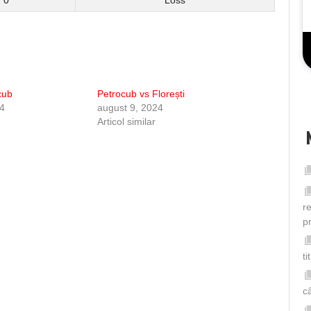
0
Loss
cub
Petrocub vs Florești
24
august 9, 2024
Articol similar
r
p
t
câ