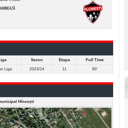
XAMINEAZĂ
iga
Sezon
Etapa
Full Time
er Liga
2023/24
11
90'
unicipal Hîncești