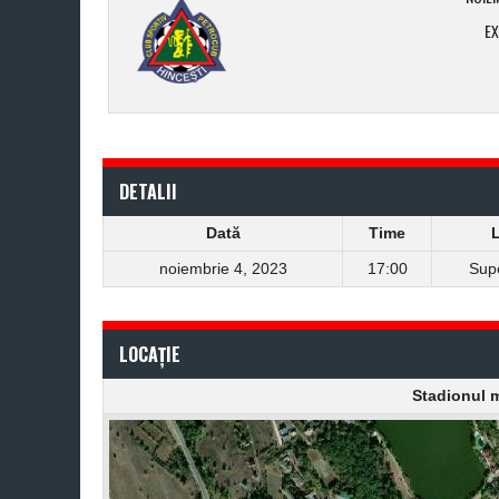
E
DETALII
Dată
Time
L
noiembrie 4, 2023
17:00
Sup
LOCAȚIE
Stadionul m