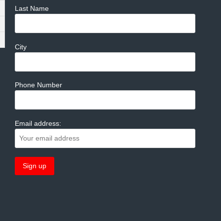
Last Name
City
Phone Number
Email address: