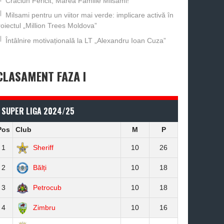
Crăciun Fericit, Marea Familie Milsami!
Milsami pentru un viitor mai verde: implicare activă în
roiectul „Million Trees Moldova”
Întâlnire motivațională la LT „Alexandru Ioan Cuza”
CLASAMENT FAZA I
SUPER LIGA 2024/25
Pos
Club
M
P
1
Sheriff
10
26
2
Bălți
10
18
3
Petrocub
10
18
4
Zimbru
10
16