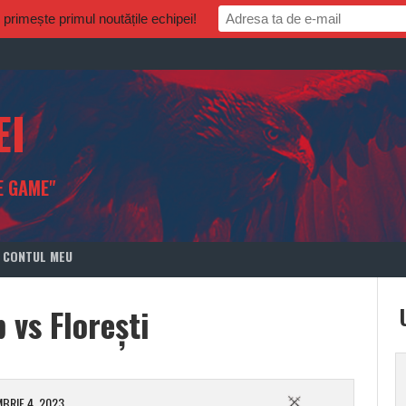
rimește primul noutățile echipei!
EI
E GAME"
CONTUL MEU
 vs Florești
BRIE 4, 2023