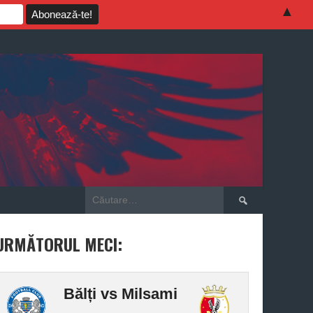
▲
Caută
după:
URMĂTORUL MECI:
Bălți vs Milsami