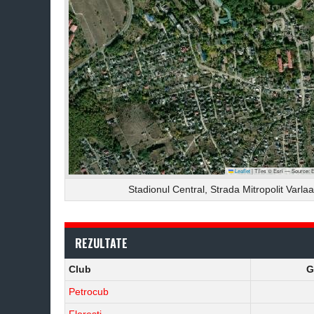
Leaflet
|
Tiles © Esri — Source: 
Stadionul Central, Strada Mitropolit Varla
REZULTATE
Club
G
Petrocub