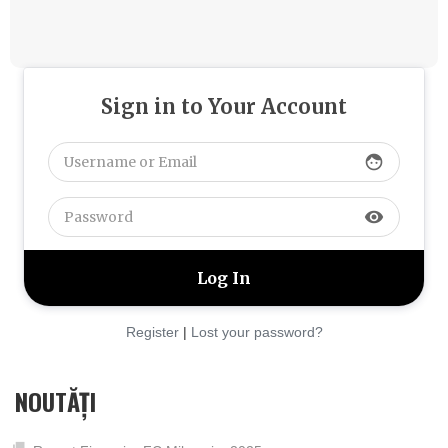
Sign in to Your Account
face
visibility
Register
|
Lost your password?
NOUTĂȚI