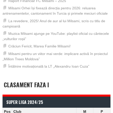
Raport Financiar FC Milsami – 2025
Milsami Orhei își fixează direcția pentru 2026: reluarea
antrenamentelor, cantonament în Turcia și primele meciuri oficiale
La revedere, 2025! Anul de aur al lui Milsami, scris cu titlu de
campioană
Muzica Milsami ajunge pe YouTube: playlist oficial cu cântecele
„vulturilor roșii”
Crăciun Fericit, Marea Familie Milsami!
Milsami pentru un viitor mai verde: implicare activă în proiectul
„Million Trees Moldova”
Întâlnire motivațională la LT „Alexandru Ioan Cuza”
CLASAMENT FAZA I
SUPER LIGA 2024/25
Pos
Club
M
P