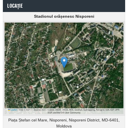
LOCAȚIE
Stadionul orășenesc Nisporeni
Leaflet
|
Tiles © Esri — Source: Esri, i-cubed, USDA, USGS, AEX, GeoEye, Getmapping, Aerogrid, IGN, IGP, UPR-
EGP, and the GIS User Community
Piața Ștefan cel Mare, Nisporeni, Nisporeni District, MD-6401,
Moldova