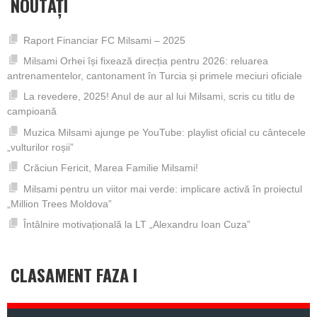
NOUTĂȚI
Raport Financiar FC Milsami – 2025
Milsami Orhei își fixează direcția pentru 2026: reluarea
antrenamentelor, cantonament în Turcia și primele meciuri oficiale
La revedere, 2025! Anul de aur al lui Milsami, scris cu titlu de
campioană
Muzica Milsami ajunge pe YouTube: playlist oficial cu cântecele
„vulturilor roșii”
Crăciun Fericit, Marea Familie Milsami!
Milsami pentru un viitor mai verde: implicare activă în proiectul
„Million Trees Moldova”
Întâlnire motivațională la LT „Alexandru Ioan Cuza”
CLASAMENT FAZA I