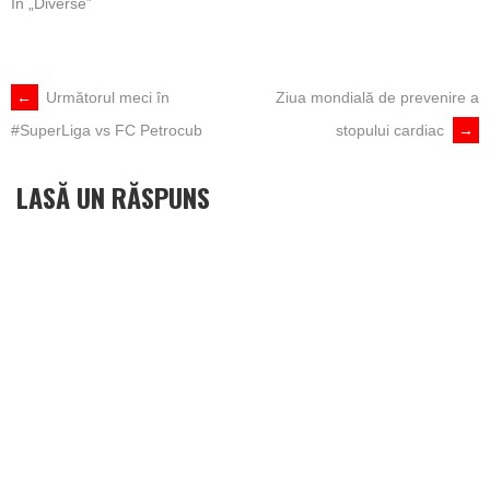
În „Diverse”
POST
←
Următorul meci în
Ziua mondială de prevenire a
#SuperLiga vs FC Petrocub
stopului cardiac
→
NAVIGATION
LASĂ UN RĂSPUNS