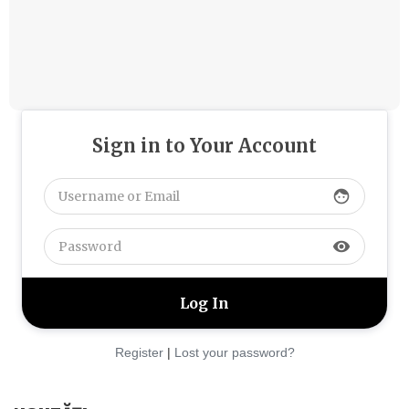
Sign in to Your Account
face
visibility
Register
|
Lost your password?