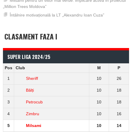
Milsami pentru un viitor mai verde: implicare activă în proiectul
„Million Trees Moldova”
Întâlnire motivațională la LT „Alexandru Ioan Cuza”
CLASAMENT FAZA I
SUPER LIGA 2024/25
Pos
Club
M
P
1
Sheriff
10
26
2
Bălți
10
18
3
Petrocub
10
18
4
Zimbru
10
16
5
Milsami
10
14