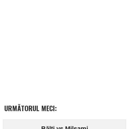
URMĂTORUL MECI:
Bălți vs Milsami