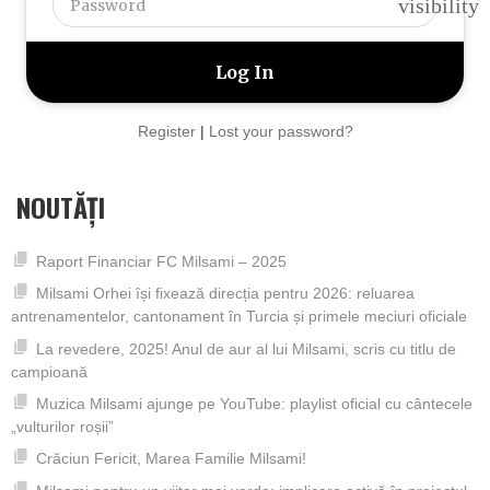
visibility
Register
|
Lost your password?
NOUTĂȚI
Raport Financiar FC Milsami – 2025
Milsami Orhei își fixează direcția pentru 2026: reluarea
antrenamentelor, cantonament în Turcia și primele meciuri oficiale
La revedere, 2025! Anul de aur al lui Milsami, scris cu titlu de
campioană
Muzica Milsami ajunge pe YouTube: playlist oficial cu cântecele
„vulturilor roșii”
Crăciun Fericit, Marea Familie Milsami!