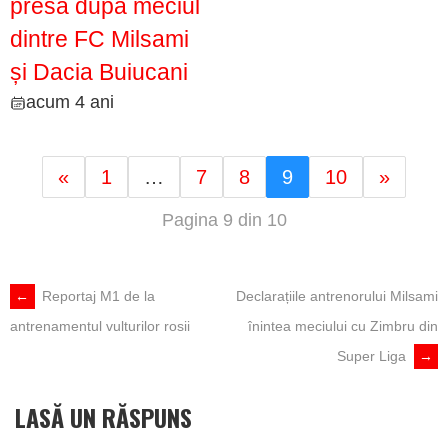
presă după meciul
dintre FC Milsami
și Dacia Buiucani
acum 4 ani
«
1
…
7
8
9
10
»
Pagina 9 din 10
POST
←
Reportaj M1 de la
Declarațiile antrenorului Milsami
antrenamentul vulturilor rosii
înintea meciului cu Zimbru din
NAVIGATION
Super Liga
→
LASĂ UN RĂSPUNS