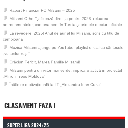
Raport Financiar FC Milsami – 2025
Milsami Orhei își fixează direcția pentru 2026: reluarea
antrenamentelor, cantonament în Turcia și primele meciuri oficiale
La revedere, 2025! Anul de aur al lui Milsami, scris cu titlu de
campioană
Muzica Milsami ajunge pe YouTube: playlist oficial cu cântecele
„vulturilor roșii”
Crăciun Fericit, Marea Familie Milsami!
Milsami pentru un viitor mai verde: implicare activă în proiectul
„Million Trees Moldova”
Întâlnire motivațională la LT „Alexandru Ioan Cuza”
CLASAMENT FAZA I
SUPER LIGA 2024/25