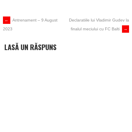
POST
←
Antrenament – 9 August
Declaratiile lui Vladimir Gudev la
2023
finalul meciului cu FC Balti
→
NAVIGATION
LASĂ UN RĂSPUNS