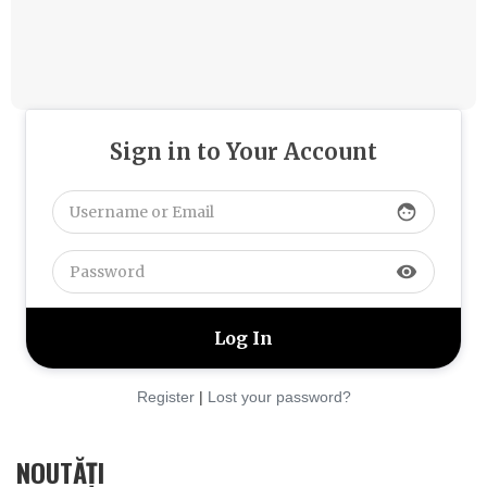
Sign in to Your Account
face
visibility
Register
|
Lost your password?
NOUTĂȚI