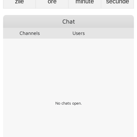
zile
ore
minute
secunde
Chat
Channels
Users
No chats open.