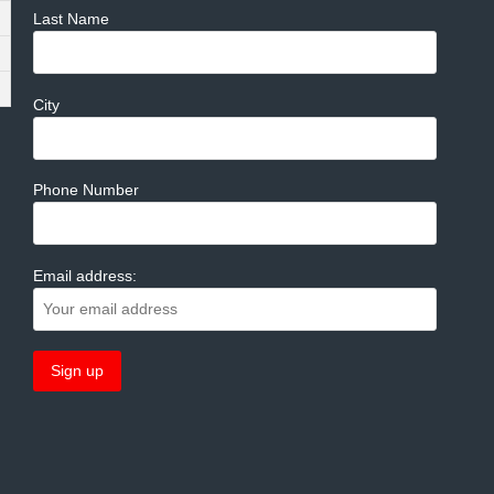
Last Name
City
Phone Number
Email address: