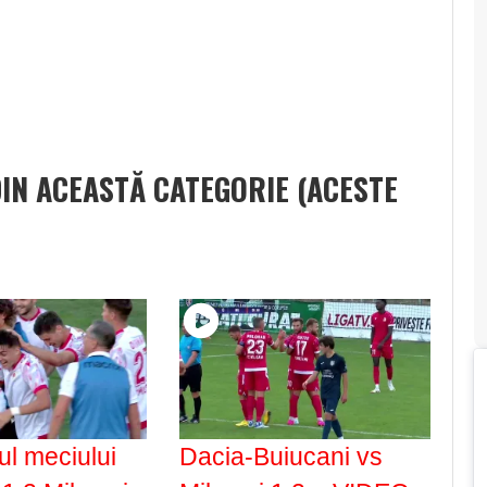
DIN ACEASTĂ CATEGORIE (ACESTE
l meciului
Dacia-Buiucani vs