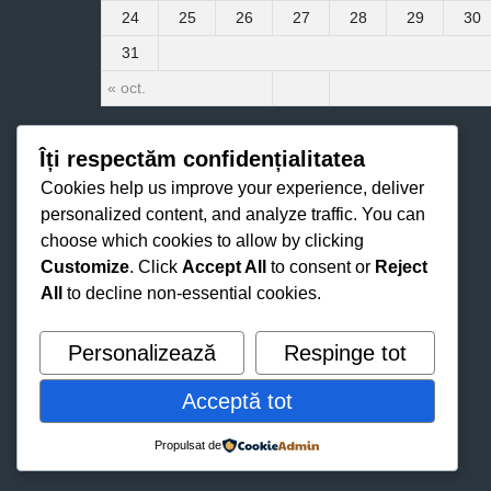
24
25
26
27
28
29
30
31
« oct.
Îți respectăm confidențialitatea
Cookies help us improve your experience, deliver
personalized content, and analyze traffic. You can
choose which cookies to allow by clicking
Customize
. Click
Accept All
to consent or
Reject
All
to decline non-essential cookies.
Personalizează
Respinge tot
Acceptă tot
Propulsat de
© 2026 FC MILSAMI ORHEI