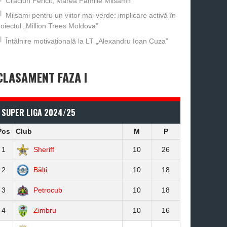
Crăciun Fericit, Marea Familie Milsami!
Milsami pentru un viitor mai verde: implicare activă în
roiectul „Million Trees Moldova”
Întâlnire motivațională la LT „Alexandru Ioan Cuza”
CLASAMENT FAZA I
SUPER LIGA 2024/25
Pos
Club
M
P
1
Sheriff
10
26
2
Bălți
10
18
3
Petrocub
10
18
4
Zimbru
10
16