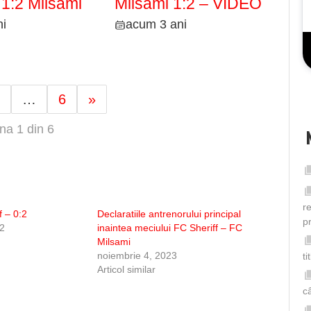
 1:2 Milsami
Milsami 1:2 – VIDEO
i
acum 3 ani
…
6
»
na 1 din 6
r
f – 0:2
Declaratiile antrenorului principal
p
22
inaintea meciului FC Sheriff – FC
Milsami
noiembrie 4, 2023
t
Articol similar
câ