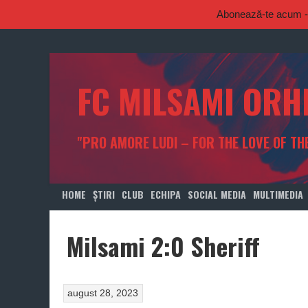
Abonează-te acum - p
Skip
to
content
FC MILSAMI ORH
"PRO AMORE LUDI – FOR THE LOVE OF TH
HOME
ȘTIRI
CLUB
ECHIPA
SOCIAL MEDIA
MULTIMEDIA
Milsami 2:0 Sheriff
august 28, 2023