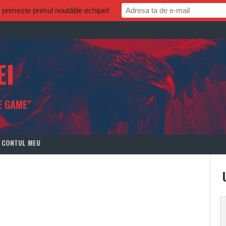
rimește primul noutățile echipei!
EI
E GAME"
CONTUL MEU