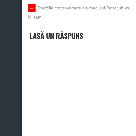
POST
←
Deciziile controversate ale meciului Petrocub vs
Milsami
NAVIGATION
LASĂ UN RĂSPUNS