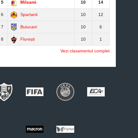
5
Milsami
10
14
6
Spartanii
10
12
7
Buiucani
10
6
8
Florești
10
1
Vezi clasamentul complet