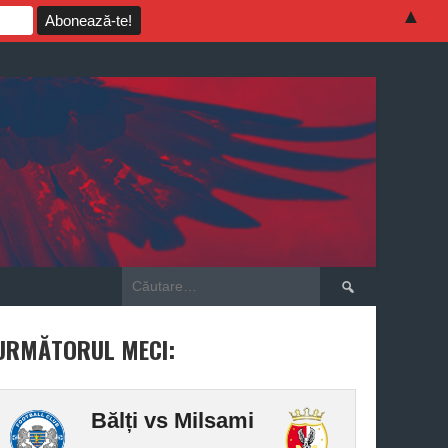
▲
Caută
după:
URMĂTORUL MECI:
Bălți vs Milsami