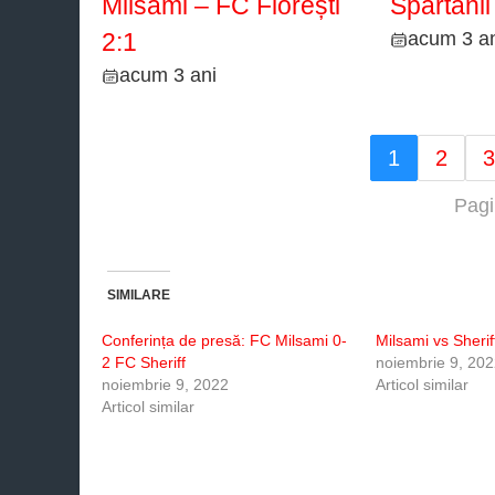
Milsami – FC Florești
Spartanii
acum 3 an
2:1
acum 3 ani
1
2
3
Pagi
SIMILARE
Conferința de presă: FC Milsami 0-
Milsami vs Sherif
2 FC Sheriff
noiembrie 9, 20
noiembrie 9, 2022
Articol similar
Articol similar