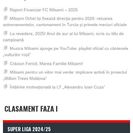
Raport Financiar FC Milsami – 2025
Milsami Orhei își fixează direcția pentru 2026: reluarea
antrenamentelor, cantonament în Turcia și primele meciuri oficiale
La revedere, 2025! Anul de aur al lui Milsami, scris cu titlu de
campioană
Muzica Milsami ajunge pe YouTube: playlist oficial cu cântecele
„vulturilor roșii”
Crăciun Fericit, Marea Familie Milsami!
Milsami pentru un viitor mai verde: implicare activă în proiectul
„Million Trees Moldova”
Întâlnire motivațională la LT „Alexandru Ioan Cuza”
CLASAMENT FAZA I
SUPER LIGA 2024/25