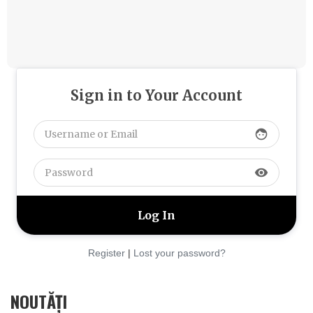
Sign in to Your Account
face
visibility
Register
|
Lost your password?
NOUTĂȚI