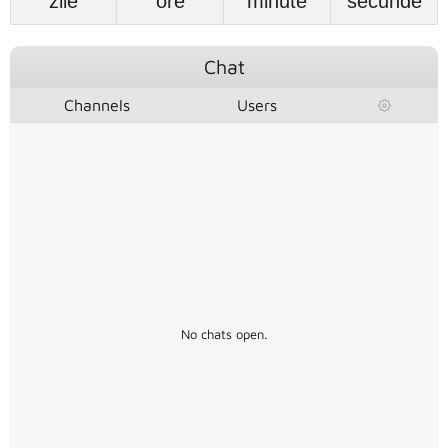
zile
ore
minute
secunde
Chat
Channels
Users
No chats open.