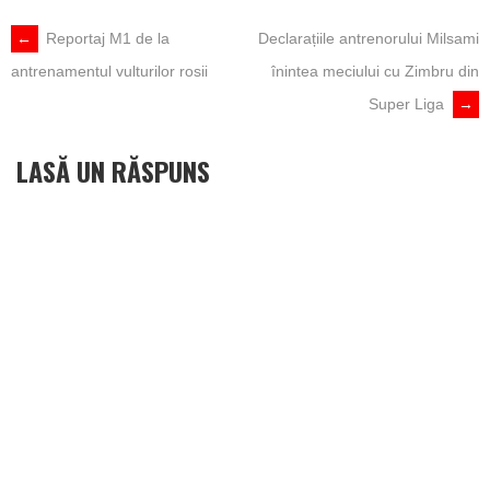
POST
←
Reportaj M1 de la
Declarațiile antrenorului Milsami
antrenamentul vulturilor rosii
înintea meciului cu Zimbru din
NAVIGATION
Super Liga
→
LASĂ UN RĂSPUNS