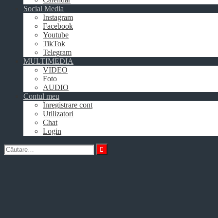
Social Media
Instagram
Facebook
Youtube
TikTok
Telegram
MULTIMEDIA
VIDEO
Foto
AUDIO
Contul meu
Înregistrare cont
Utilizatori
Chat
Login
Caută
după: