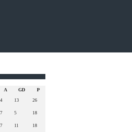
A
GD
P
4
13
26
7
5
18
7
11
18