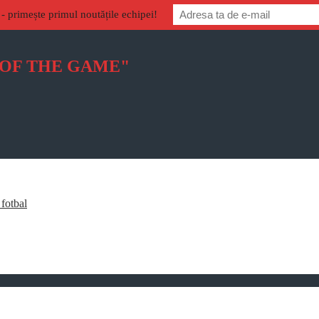
 primește primul noutățile echipei!
 OF THE GAME"
 fotbal