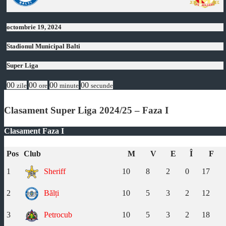
octombrie 19, 2024
Stadionul Municipal Balti
Super Liga
00
00
00
00
zile
ore
minute
secunde
Clasament Super Liga 2024/25 – Faza I
Clasament Faza I
Pos
Club
M
V
E
Î
F
1
Sheriff
10
8
2
0
17
2
Bălți
10
5
3
2
12
3
Petrocub
10
5
3
2
18