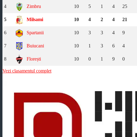
4
Zimbru
10
5
1
4
25
5
Milsami
10
4
2
4
21
6
Spartanii
10
3
3
4
9
7
Buiucani
10
1
3
6
4
8
Florești
10
0
1
9
0
Vezi clasamentul complet