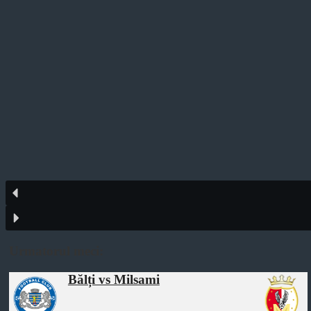
Urmatorul meci:
Bălți vs Milsami